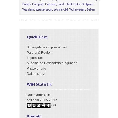
Baden
,
Camping
,
Caravan
,
Landschaft
,
Natur
,
Stellplatz
,
Wandern
,
Wassersport
,
Wohnmobil
,
Wohnwagen
,
Zelten
Quick-Links
Bildergalerie / Impressionen
Partner & Region
Impressum
Allgemeine Geschäftsbedingungen
Platzordnung
Datenschutz
WIFI Statistik
Datenverbrauch
3
seit dem 20.05.2020:
4
0
5
2
4
GB
5
1
6
3
Kontakt