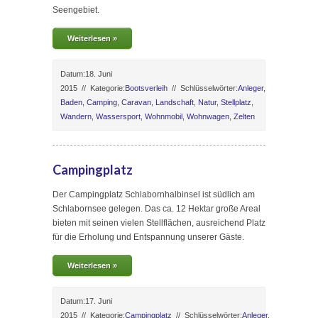
Seengebiet.
Weiterlesen »
Datum:18. Juni
2015
//
Kategorie:
Bootsverleih
//
Schlüsselwörter:
Anleger
,
Baden
,
Camping
,
Caravan
,
Landschaft
,
Natur
,
Stellplatz
,
Wandern
,
Wassersport
,
Wohnmobil
,
Wohnwagen
,
Zelten
Campingplatz
Der Campingplatz Schlabornhalbinsel ist südlich am
Schlabornsee gelegen. Das ca. 12 Hektar große Areal
bieten mit seinen vielen Stellflächen, ausreichend Platz
für die Erholung und Entspannung unserer Gäste.
Weiterlesen »
Datum:17. Juni
2015
//
Kategorie:
Campingplatz
//
Schlüsselwörter:
Anleger
,