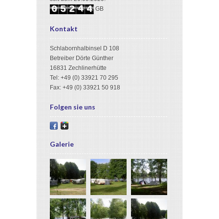
4
0
5
2
4
GB
5
1
6
3
Kontakt
Schlabornhalbinsel D 108
Betreiber Dörte Günther
16831 Zechlinerhütte
Tel: +49 (0) 33921 70 295
Fax: +49 (0) 33921 50 918
Folgen sie uns
Galerie