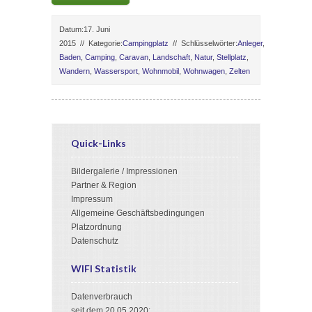
Datum:17. Juni
2015
//
Kategorie:
Campingplatz
//
Schlüsselwörter:
Anleger
,
Baden
,
Camping
,
Caravan
,
Landschaft
,
Natur
,
Stellplatz
,
Wandern
,
Wassersport
,
Wohnmobil
,
Wohnwagen
,
Zelten
Quick-Links
Bildergalerie / Impressionen
Partner & Region
Impressum
Allgemeine Geschäftsbedingungen
Platzordnung
Datenschutz
WIFI Statistik
Datenverbrauch
3
seit dem 20.05.2020: