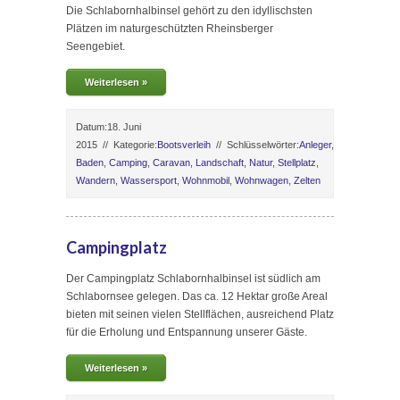
Die Schlabornhalbinsel gehört zu den idyllischsten
Plätzen im naturgeschützten Rheinsberger
Seengebiet.
Weiterlesen »
Datum:18. Juni
2015
//
Kategorie:
Bootsverleih
//
Schlüsselwörter:
Anleger
,
Baden
,
Camping
,
Caravan
,
Landschaft
,
Natur
,
Stellplatz
,
Wandern
,
Wassersport
,
Wohnmobil
,
Wohnwagen
,
Zelten
Campingplatz
Der Campingplatz Schlabornhalbinsel ist südlich am
Schlabornsee gelegen. Das ca. 12 Hektar große Areal
bieten mit seinen vielen Stellflächen, ausreichend Platz
für die Erholung und Entspannung unserer Gäste.
Weiterlesen »