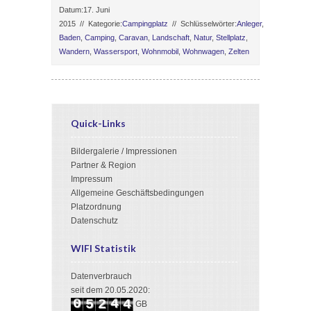
Datum:17. Juni
2015
//
Kategorie:
Campingplatz
//
Schlüsselwörter:
Anleger
,
Baden
,
Camping
,
Caravan
,
Landschaft
,
Natur
,
Stellplatz
,
Wandern
,
Wassersport
,
Wohnmobil
,
Wohnwagen
,
Zelten
Quick-Links
Bildergalerie / Impressionen
Partner & Region
Impressum
Allgemeine Geschäftsbedingungen
Platzordnung
Datenschutz
WIFI Statistik
Datenverbrauch
3
seit dem 20.05.2020:
0
4
5
2
4
GB