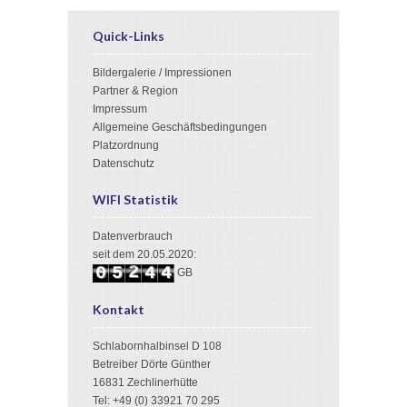
Quick-Links
Bildergalerie / Impressionen
Partner & Region
Impressum
Allgemeine Geschäftsbedingungen
Platzordnung
Datenschutz
WIFI Statistik
Datenverbrauch
3
seit dem 20.05.2020:
2
0
5
4
4
GB
3
1
6
5
Kontakt
Schlabornhalbinsel D 108
Betreiber Dörte Günther
16831 Zechlinerhütte
Tel: +49 (0) 33921 70 295